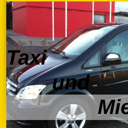
Taxi
und
Mietwag