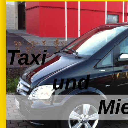
Taxi
und
Mietwag