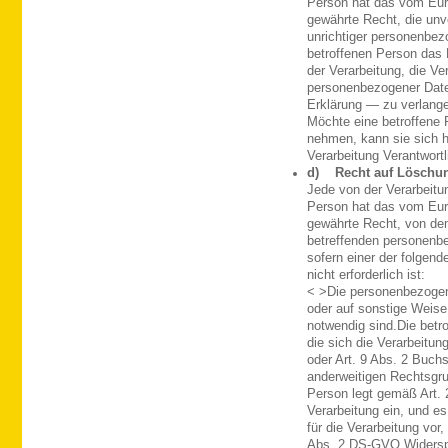
Person hat das vom Eur
gewährte Recht, die unve
unrichtiger personenbez
betroffenen Person das 
der Verarbeitung, die Ve
personenbezogener Date
Erklärung — zu verlang
Möchte eine betroffene 
nehmen, kann sie sich hi
Verarbeitung Verantwort
d) Recht auf Löschun
Jede von der Verarbeit
Person hat das vom Eur
gewährte Recht, von dem
betreffenden personenb
sofern einer der folgend
nicht erforderlich ist:
< >Die personenbezogen
oder auf sonstige Weise 
notwendig sind.
Die betro
die sich die Verarbeit
oder Art. 9 Abs. 2 Buch
anderweitigen Rechtsgru
Person legt gemäß Art.
Verarbeitung ein, und es
für die Verarbeitung vor
Abs. 2 DS-GVO Widerspr