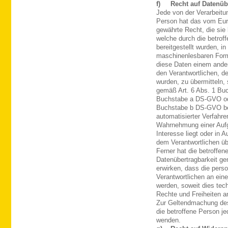
f) Recht auf Datenübe
Jede von der Verarbeit
Person hat das vom Eur
gewährte Recht, die si
welche durch die betrof
bereitgestellt wurden, i
maschinenlesbaren Form
diese Daten einem ande
den Verantwortlichen, d
wurden, zu übermitteln, 
gemäß Art. 6 Abs. 1 Bu
Buchstabe a DS-GVO ode
Buchstabe b DS-GVO beru
automatisierter Verfahren
Wahrnehmung einer Aufgab
Interesse liegt oder in 
dem Verantwortlichen üb
Ferner hat die betroffe
Datenübertragbarkeit g
erwirken, dass die per
Verantwortlichen an eine
werden, soweit dies tech
Rechte und Freiheiten a
Zur Geltendmachung des
die betroffene Person je
wenden.