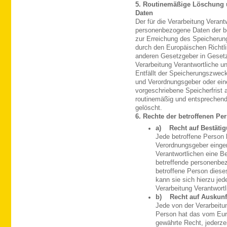
5. Routinemäßige Löschung
Daten
Der für die Verarbeitung Verant
personenbezogene Daten der be
zur Erreichung des Speicherung
durch den Europäischen Richtl
anderen Gesetzgeber in Gesetze
Verarbeitung Verantwortliche un
Entfällt der Speicherungszweck
und Verordnungsgeber oder ei
vorgeschriebene Speicherfrist
routinemäßig und entsprechend 
gelöscht.
6. Rechte der betroffenen Pe
a) Recht auf Bestäti
Jede betroffene Person 
Verordnungsgeber einger
Verantwortlichen eine Be
betreffende personenbe
betroffene Person diese
kann sie sich hierzu jede
Verarbeitung Verantwort
b) Recht auf Auskunf
Jede von der Verarbeit
Person hat das vom Eur
gewährte Recht, jederzei