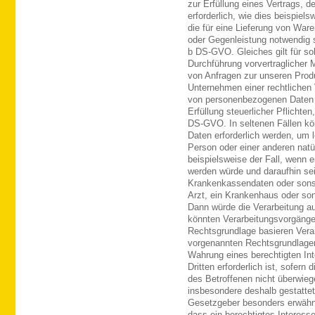
zur Erfüllung eines Vertrags, d
erforderlich, wie dies beispiels
die für eine Lieferung von Ware
oder Gegenleistung notwendig sin
b DS-GVO. Gleiches gilt für so
Durchführung vorvertraglicher 
von Anfragen zur unseren Produ
Unternehmen einer rechtlichen 
von personenbezogenen Daten er
Erfüllung steuerlicher Pflichten,
DS-GVO. In seltenen Fällen kö
Daten erforderlich werden, um 
Person oder einer anderen natü
beispielsweise der Fall, wenn 
werden würde und daraufhin sei
Krankenkassendaten oder sonst
Arzt, ein Krankenhaus oder so
Dann würde die Verarbeitung auf
könnten Verarbeitungsvorgänge 
Rechtsgrundlage basieren Verar
vorgenannten Rechtsgrundlagen
Wahrung eines berechtigten In
Dritten erforderlich ist, sofern
des Betroffenen nicht überwie
insbesondere deshalb gestattet
Gesetzgeber besonders erwähnt 