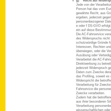
g) Recht auf Widersp
Jede von der Verarbeit
Person hat das vom Eur
gewährte Recht, aus Grü
ergeben, jederzeit gegen
personenbezogener Daten
e oder f DS-GVO erfolgt,
ein auf diese Bestimmun
Die AC-Fahrservice vera
des Widerspruchs nicht 
schutzwürdige Gründe fü
Interessen, Rechten und
überwiegen, oder die Ve
Ausübung oder Verteidi
Verarbeitet die AC-Fah
Direktwerbung zu betrei
jederzeit Widerspruch g
Daten zum Zwecke derart
das Profiling, soweit es
Widerspricht die betrof
Verarbeitung für Zwecke
Fahrservice die persone
Zwecke verarbeiten.
Zudem hat die betroffen
aus ihrer besonderen Sit
Verarbeitung personenbe
wissenschaftlichen ode