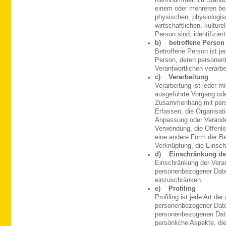
einem oder mehreren be
physischen, physiologis
wirtschaftlichen, kulture
Person sind, identifizie
b) betroffene Person
Betroffene Person ist jed
Person, deren personen
Verantwortlichen verarbe
c) Verarbeitung
Verarbeitung ist jeder m
ausgeführte Vorgang ode
Zusammenhang mit pers
Erfassen, die Organisat
Anpassung oder Verände
Verwendung, die Offenle
eine andere Form der Ber
Verknüpfung, die Einsch
d) Einschränkung der
Einschränkung der Verar
personenbezogener Daten
einzuschränken.
e) Profiling
Profiling ist jede Art de
personenbezogener Daten
personenbezogenen Dat
persönliche Aspekte, die