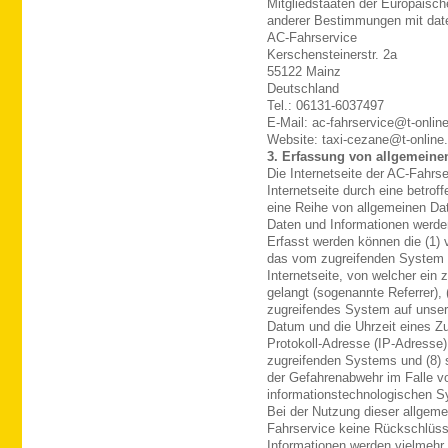
Mitgliedstaaten der Europäisc
anderer Bestimmungen mit date
AC-Fahrservice
Kerschensteinerstr. 2a
55122 Mainz
Deutschland
Tel.: 06131-6037497
E-Mail: ac-fahrservice@t-onlin
Website: taxi-cezane@t-online
3. Erfassung von allgemeine
Die Internetseite der AC-Fahrse
Internetseite durch eine betro
eine Reihe von allgemeinen Da
Daten und Informationen werden
Erfasst werden können die (1)
das vom zugreifenden System v
Internetseite, von welcher ein
gelangt (sogenannte Referrer), 
zugreifendes System auf unsere
Datum und die Uhrzeit eines Zugr
Protokoll-Adresse (IP-Adresse),
zugreifenden Systems und (8) s
der Gefahrenabwehr im Falle vo
informationstechnologischen S
Bei der Nutzung dieser allgeme
Fahrservice keine Rückschlüsse
Informationen werden vielmehr b