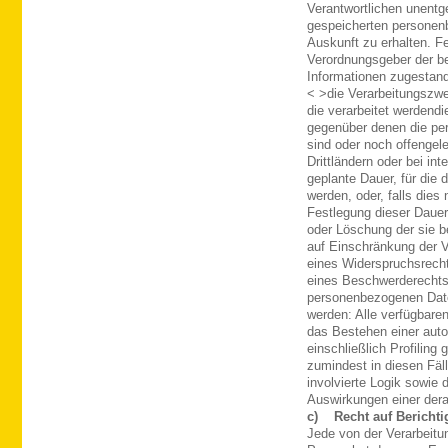
Verantwortlichen unentge
gespeicherten personen
Auskunft zu erhalten. Fe
Verordnungsgeber der be
Informationen zugestan
< >die Verarbeitungszw
die verarbeitet werden
di
gegenüber denen die pe
sind oder noch offengel
Drittländern oder bei in
geplante Dauer, für die
werden, oder, falls dies n
Festlegung dieser Dauer
oder Löschung der sie 
auf Einschränkung der V
eines Widerspruchsrecht
eines Beschwerderechts 
personenbezogenen Date
werden: Alle verfügbare
das Bestehen einer auto
einschließlich Profilin
zumindest in diesen Fäl
involvierte Logik sowie 
Auswirkungen einer derar
c) Recht auf Bericht
Jede von der Verarbeit