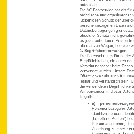
mittels dieser Datenschutzerkl
aufgeklärt.
Die AC-Fahrservice hat als für 
technische und organisatoris
lückenlosen Schutz der über die
personenbezogenen Daten siche
Datenübertragungen grundsätzl
absoluter Schutz nicht gewähr
es jeder betroffenen Person fr
alternativen Wegen, beispielswe
1. Begriffsbestimmungen
Die Datenschutzerklärung der 
Begrifflichkeiten, die durch de
Verordnungsgeber beim Erlass
verwendet wurden. Unsere Daten
Öffentlichkeit als auch für un
lesbar und verständlich sein. 
die verwendeten Begrifflichkeit
Wir verwenden in dieser Daten
Begriffe:
a) personenbezogene
Personenbezogene Daten 
identifizierte oder ident
„betroffene Person“) bezi
Person angesehen, die di
Zuordnung zu einer Ken
Kennnummer, zu Standor