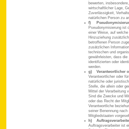
bewerten, insbesondere,
wirtschaftlicher Lage, G
Zuverlässigkeit, Verhalt
natürlichen Person zu a
f) Pseudonymisieru
Pseudonymisierung ist d
einer Weise, auf welch
Hinzuziehung zusätzlich
betroffenen Person zuge
zusätzlichen Informatio
technischen und organi
gewährleisten, dass die
identifizierten oder ide
werden.
g) Verantwortlicher od
Verantwortlicher oder für
natürliche oder juristis
Stelle, die allein oder
Mittel der Verarbeitung
Sind die Zwecke und Mit
oder das Recht der Mitg
Verantwortliche beziehu
seiner Benennung nach 
Mitgliedstaaten vorgese
h) Auftragsverarbeite
Auftragsverarbeiter ist e