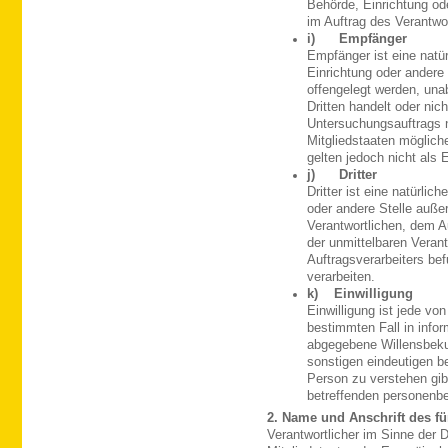
Behörde, Einrichtung od
im Auftrag des Verantwor
i) Empfänger
Empfänger ist eine natür
Einrichtung oder andere
offengelegt werden, una
Dritten handelt oder ni
Untersuchungsauftrags 
Mitgliedstaaten möglich
gelten jedoch nicht als
j) Dritter
Dritter ist eine natürlic
oder andere Stelle auße
Verantwortlichen, dem A
der unmittelbaren Veran
Auftragsverarbeiters be
verarbeiten.
k) Einwilligung
Einwilligung ist jede von
bestimmten Fall in info
abgegebene Willensbekun
sonstigen eindeutigen b
Person zu verstehen gibt
betreffenden personenbe
2. Name und Anschrift des fü
Verantwortlicher im Sinne der 