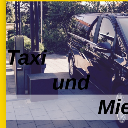
Taxi
und
Mietwag