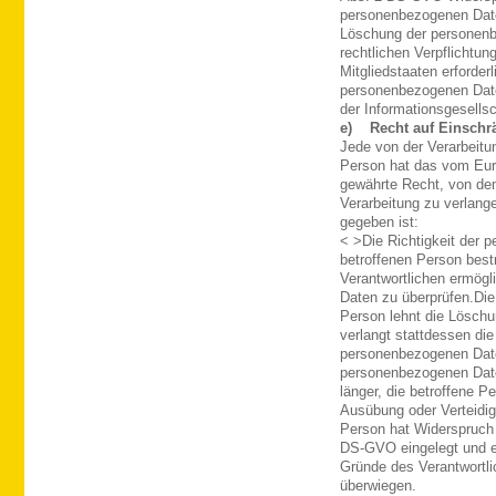
personenbezogenen Date
Löschung der personenbe
rechtlichen Verpflichtu
Mitgliedstaaten erforderl
personenbezogenen Date
der Informationsgesell
e) Recht auf Einschr
Jede von der Verarbeit
Person hat das vom Eur
gewährte Recht, von dem
Verarbeitung zu verlang
gegeben ist:
< >Die Richtigkeit der 
betroffenen Person bestr
Verantwortlichen ermögl
Daten zu überprüfen.
Die
Person lehnt die Lösch
verlangt stattdessen di
personenbezogenen Dat
personenbezogenen Daten
länger, die betroffene 
Ausübung oder Verteidi
Person hat Widerspruch 
DS-GVO eingelegt und es
Gründe des Verantwortl
überwiegen.